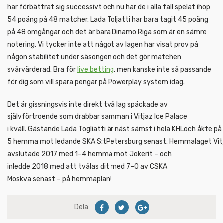
har förbättrat sig successivt och nu har de i alla fall spelat ihop
54 poäng på 48 matcher. Lada Toljatti har bara tagit 45 poäng
på 48 omgångar och det är bara Dinamo Riga som är en sämre
notering. Vi tycker inte att något av lagen har visat prov på
någon stabilitet under säsongen och det gör matchen
svårvärderad. Bra för
live betting
, men kanske inte så passande
för dig som vill spara pengar på Powerplay system idag.
Det är gissningsvis inte direkt två lag späckade av
självförtroende som drabbar samman i Vitjaz Ice Palace
i kväll. Gästande Lada Togliatti är näst sämst i hela KHLoch åkte på
5 hemma mot ledande SKA S:tPetersburg senast. Hemmalaget Vitja
avslutade 2017 med 1–4 hemma mot Jokerit – och
inledde 2018 med att tvålas dit med 7–0 av CSKA
Moskva senast – på hemmaplan!
Dela