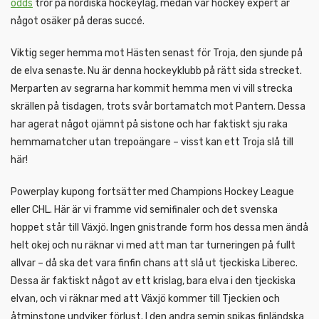
odds
tror på nordiska hockeylag, medan vår hockey expert är
något osäker på deras succé.
Viktig seger hemma mot Hästen senast för Troja, den sjunde på
de elva senaste. Nu är denna hockeyklubb på rätt sida strecket.
Merparten av segrarna har kommit hemma men vi vill strecka
skrällen på tisdagen, trots svår bortamatch mot Pantern. Dessa
har agerat något ojämnt på sistone och har faktiskt sju raka
hemmamatcher utan trepoängare – visst kan ett Troja slå till
här!
Powerplay kupong fortsätter med Champions Hockey League
eller CHL. Här är vi framme vid semifinaler och det svenska
hoppet står till Växjö. Ingen gnistrande form hos dessa men ändå
helt okej och nu räknar vi med att man tar turneringen på fullt
allvar – då ska det vara finfin chans att slå ut tjeckiska Liberec.
Dessa är faktiskt något av ett krislag, bara elva i den tjeckiska
elvan, och vi räknar med att Växjö kommer till Tjeckien och
åtminstone undviker förlust. I den andra semin spikas finländska