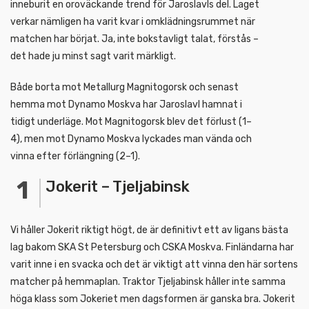
inneburit en oroväckande trend för Jaroslavls del. Laget
verkar nämligen ha varit kvar i omklädningsrummet när
matchen har börjat. Ja, inte bokstavligt talat, förstås –
det hade ju minst sagt varit märkligt.
Både borta mot Metallurg Magnitogorsk och senast
hemma mot Dynamo Moskva har Jaroslavl hamnat i
tidigt underläge. Mot Magnitogorsk blev det förlust (1–
4), men mot Dynamo Moskva lyckades man vända och
vinna efter förlängning (2–1).
Jokerit – Tjeljabinsk
Vi håller Jokerit riktigt högt, de är definitivt ett av ligans bästa
lag bakom SKA St Petersburg och CSKA Moskva. Finländarna har
varit inne i en svacka och det är viktigt att vinna den här sortens
matcher på hemmaplan. Traktor Tjeljabinsk håller inte samma
höga klass som Jokeriet men dagsformen är ganska bra. Jokerit