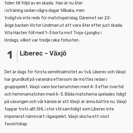
tiden till följd av en skada. Han är nu åter
i isträning sedan några dagar tillbaka, men
troligtvis inte redo för matchspel idag. Däremot ser 22-
årige backen Victor Lindman ut att vara åter efter just skada.
Vita Hästen föll med 1–3 borta mot Troja-Ljungby i
lördags, vilket var tredje raka förlusten.
Liberec – Växjö
Det är dags för första semifinalmötet av två. Liberec och Växjö
har grundkoll på varandra eftersom de möttes redan i
gruppspelet. Växjö vann bortamatchen med 4-3 efter övertid
och hemmamatchen med 6-3. Båda matcherna spelades tidigt
på säsongen och vår känsla är att Växjö är ännu bättre nu. Växjö
toppar trots allt SHL i stor stil samtidigt som Liberec inte
imponerat nämnvärt i ligaspelet. Växjö ska ha ett visst
favoritskap.