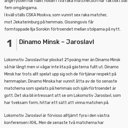
årige ryssen har hållit nollan i två raka matcher,och har faktiskt ba
fem omgångarna.
I kväll ställs CSKA Moskva, som vunnit sex raka matcher,
mot Jekaterinburg på hemmais. Gissningsvis får
formtoppade Ilja Sorokin förtroendet mellan stolparna på nytt.
Dinamo Minsk – Jaroslavl
Lokomotiv Jaroslavl har plockat 21 poäng mer än Dinamo Minsk
så här långt men vi vågar inte lita på gästerna fullt ut. Dinamo
Minsk har trots allt spelat upp sig och de förtjänar respekt på
hemmaplan. Dinamo Minska har vunnit åtta av de tio senaste
matcherna som spelats på hemmais och självförtroendet är
gott. Det ska bli intressant att se om Lokomotiv Jaroslavl, som
har tveksam form, hittar ett sätt att vinna matchen på.
Lokomotiv Jaroslavl är förvisso alltjämt fyra i den västra
konferensen i KHL. Men de senaste två matcherna har