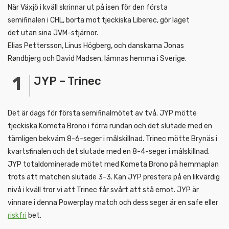
När Växjö i kväll skrinnar ut på isen för den första
semifinalen i CHL, borta mot tjeckiska Liberec, gör laget
det utan sina JVM-stjärnor.
Elias Pettersson, Linus Högberg, och danskarna Jonas
Røndbjerg och David Madsen, lämnas hemma i Sverige.
JYP – Trinec
Det är dags för första semifinalmötet av två. JYP mötte
tjeckiska Kometa Brono i förra rundan och det slutade med en
tämligen bekväm 8-6-seger i målskillnad. Trinec mötte Brynäs i
kvartsfinalen och det slutade med en 8-4-seger i målskillnad.
JYP totaldominerade mötet med Kometa Brono på hemmaplan
trots att matchen slutade 3-3. Kan JYP prestera på en likvärdig
nivå i kväll tror vi att Trinec får svårt att stå emot. JYP är
vinnare i denna Powerplay match och dess seger är en safe eller
riskfri
bet.