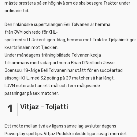
måste prestera på en hög nivå om de ska besegra Traktor under
ordinarie tid.
Den finländske supertalangen Eeli Tolvanen är hemma
från JVM och redo för KHL-
spel med sitt Jokerit igen. Idag, hemma mot Traktor Tjeljabinsk gör
kvartsfinalen mot Tjeckien.
Under måndagens träning bildade Tolvanen kedja
tillsammans med radarpartnerna Brian O’Neill och Jesse
Joensuu. 18-årige Eeli Tolvanen har stått för en succéartad
säsong i KHL, med 32 poäng på 39 matcher så här långt.
I JVM noterade han ett mål och fem målgivande
passningar på sex matcher.
Vitjaz – Toljatti
Ett möte mellan två av ligans sämre lag avslutar dagens
Powerplay speltips. Vitjaz Podolsk inledde ligan svagt men det