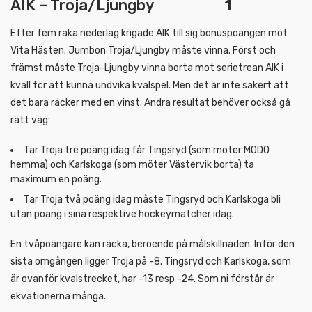
AIK – Troja/Ljungby 1
Efter fem raka nederlag krigade AIK till sig bonuspoängen mot
Vita Hästen. Jumbon Troja/Ljungby måste vinna. Först och
främst måste Troja-Ljungby vinna borta mot serietrean AIK i
kväll för att kunna undvika kvalspel. Men det är inte säkert att
det bara räcker med en vinst. Andra resultat behöver också gå
rätt väg:
Tar Troja tre poäng idag får Tingsryd (som möter MODO
hemma) och Karlskoga (som möter Västervik borta) ta
maximum en poäng.
Tar Troja två poäng idag måste Tingsryd och Karlskoga bli
utan poäng i sina respektive hockeymatcher idag.
En tvåpoängare kan räcka, beroende på målskillnaden. Inför den
sista omgången ligger Troja på -8. Tingsryd och Karlskoga, som
är ovanför kvalstrecket, har -13 resp -24. Som ni förstår är
ekvationerna många.