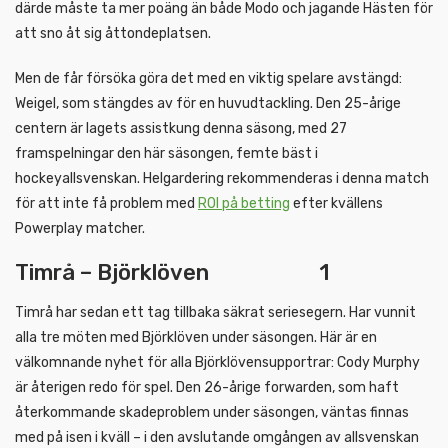
därde måste ta mer poäng än både Modo och jagande Hästen för
att sno åt sig åttondeplatsen.
Men de får försöka göra det med en viktig spelare avstängd:
Weigel, som stängdes av för en huvudtackling. Den 25-årige
centern är lagets assistkung denna säsong, med 27
framspelningar den här säsongen, femte bäst i
hockeyallsvenskan. Helgardering rekommenderas i denna match
för att inte få problem med
ROI på betting
efter kvällens
Powerplay matcher.
Timrå – Björklöven 1
Timrå har sedan ett tag tillbaka säkrat seriesegern. Har vunnit
alla tre möten med Björklöven under säsongen. Här är en
välkomnande nyhet för alla Björklövensupportrar: Cody Murphy
är återigen redo för spel. Den 26-årige forwarden, som haft
återkommande skadeproblem under säsongen, väntas finnas
med på isen i kväll – i den avslutande omgången av allsvenskan