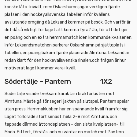
kanske låta trivialt, men Oskarshamn jagar verkligen fjärde
platsen i den hockeyallsvenska tabellen inför kvällens
avslutande omgång då Leksand kommer på besök. Och varför är
det då så viktigt för laget att komma fyra? Jo, för att det ger
en poäng och en extra hemmamatch iden kommande kvalserien.
Inför Leksandsmatchen parkerar Oskarshamn på sjätteplats i
tabellen, en poäng bakom fjärde placerade Almtuna. Leksand är
redan klart för den hockeyallsvenska finalen,och frågan är hur
motiverat laget kommer vara i kväll.
Södertälje – Pantern 1X2
Södertälje visade tveksam karaktär i brakförlusten mot
Almtuna. Måste gå för seger i jakten på slutspel. Pantern spelar
utan press. Hemmaklubben har en spännande kväll framför sig.
Laget förlorade stort senast, hela 2–8 mot Almtuna, och
tappade därmed åttondeplatsen – den sista kvalplatsen– till
Modo. Bittert, förstås, och nu väntar en match mot Pantern