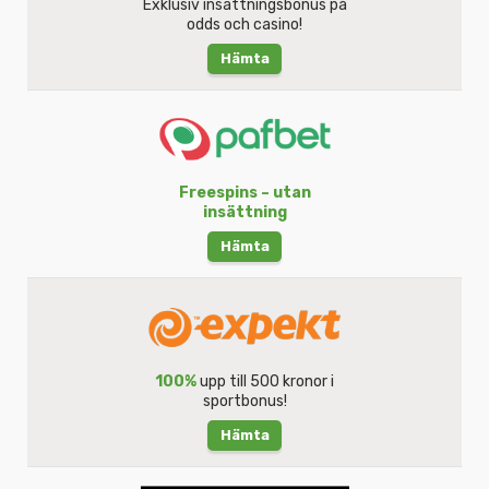
Exklusiv insättningsbonus på
odds och casino!
Hämta
Freespins – utan
insättning
Hämta
100%
upp till 500 kronor i
sportbonus!
Hämta