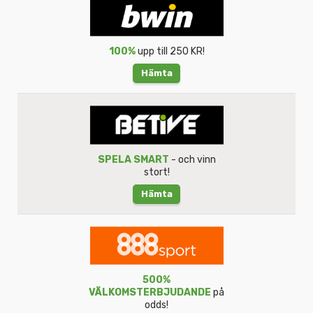
100%
upp till 250 KR!
Hämta
SPELA SMART
- och vinn
stort!
Hämta
500%
VÄLKOMSTERBJUDANDE
på
odds!