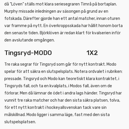
då ”Löven” ställs mot klara seriesegraren Timrå på bortaplan.
Murphy missade inledningen av säsongen på grund av en
fotskada. Därefter gjorde han ett antal matcher, innan oturen
var framme på nytt. En överkroppsskada har hållit honom borta
den senaste tiden. Björklöven är redan klart för kvalserien inför
den avslutande omgången.
Tingsryd-MODO 1X2
Tre raka segrar för Tingsryd som går för nytt kontrakt. Modo
spelar för att säkra en slutspelsplats. Notera ordvalet i rubriken:
pressade. Tingsryd och Modo kan teoretiskt klara kontraktet, i
Tingsryds fall, och ta en kvalplats, i Modos fall, även om de
förlorar. Men då lämnar de ödet i andra lags händer. Tingsryd har
vunnit tre raka matcher och har den sista säkra platsen, tolva,
för ett nytt kontrakt i hockeyallsvenskan tack vare sin
målskillnad. Modo ligger i samma läge, fast med den sista
slutspelsplatsen.