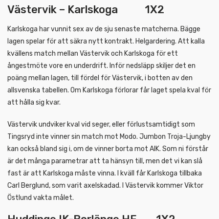
Västervik – Karlskoga 1X2
Karlskoga har vunnit sex av de sju senaste matcherna. Bägge
lagen spelar för att säkra nytt kontrakt. Helgardering. Att kalla
kvällens match mellan Västervik och Karlskoga för ett
ångestmöte vore en underdrift. Inför nedsläpp skiljer det en
poäng mellan lagen, till fördel för Västervik, i botten av den
allsvenska tabellen. Om Karlskoga förlorar får laget spela kval för
att hålla sig kvar.
Västervik undviker kval vid seger, eller förlustsamtidigt som
Tingsryd inte vinner sin match mot Modo. Jumbon Troja-Ljungby
kan också bland sig i, om de vinner borta mot AIK. Som ni förstår
är det många parametrar att ta hänsyn till, men det vi kan slå
fast är att Karlskoga måste vinna. I kväll får Karlskoga tillbaka
Carl Berglund, som varit axelskadad. I Västervik kommer Viktor
Östlund vakta målet.