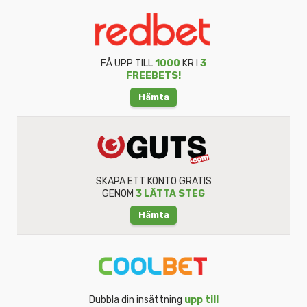
FÅ UPP TILL
1000
KR I
3
FREEBETS!
Hämta
SKAPA ETT KONTO GRATIS
GENOM
3 LÄTTA STEG
Hämta
Dubbla din insättning
upp till