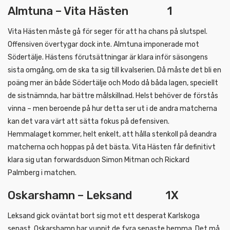
Almtuna – Vita Hästen 1
Vita Hästen måste gå för seger för att ha chans på slutspel.
Offensiven övertygar dock inte. Almtuna imponerade mot
Södertälje. Hästens förutsättningar är klara inför säsongens
sista omgång, om de ska ta sig till kvalserien. Då måste det bli en
poäng mer än både Södertälje och Modo då båda lagen, speciellt
de sistnämnda, har bättre målskillnad. Helst behöver de förstås
vinna – men beroende på hur detta ser ut i de andra matcherna
kan det vara värt att sätta fokus på defensiven.
Hemmalaget kommer, helt enkelt, att hålla stenkoll på deandra
matcherna och hoppas på det bästa. Vita Hästen får definitivt
klara sig utan forwardsduon Simon Mitman och Rickard
Palmberg i matchen.
Oskarshamn – Leksand 1X
Leksand gick oväntat bort sig mot ett desperat Karlskoga
senast. Oskarshamn har vunnit de fyra senaste hemma. Det må