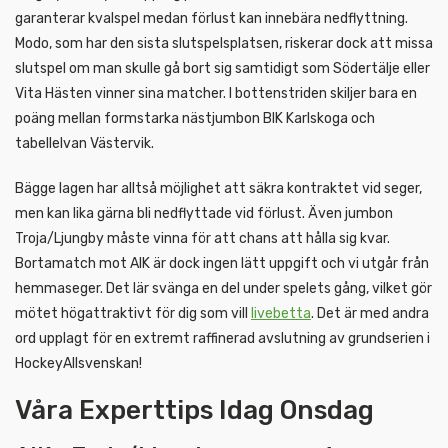
garanterar kvalspel medan förlust kan innebära nedflyttning.
Modo, som har den sista slutspelsplatsen, riskerar dock att missa
slutspel om man skulle gå bort sig samtidigt som Södertälje eller
Vita Hästen vinner sina matcher. I bottenstriden skiljer bara en
poäng mellan formstarka nästjumbon BIK Karlskoga och
tabellelvan Västervik.
Bägge lagen har alltså möjlighet att säkra kontraktet vid seger,
men kan lika gärna bli nedflyttade vid förlust. Även jumbon
Troja/Ljungby måste vinna för att chans att hålla sig kvar.
Bortamatch mot AIK är dock ingen lätt uppgift och vi utgår från
hemmaseger. Det lär svänga en del under spelets gång, vilket gör
mötet högattraktivt för dig som vill
livebetta
. Det är med andra
ord upplagt för en extremt raffinerad avslutning av grundserien i
HockeyAllsvenskan!
Våra Experttips Idag Onsdag