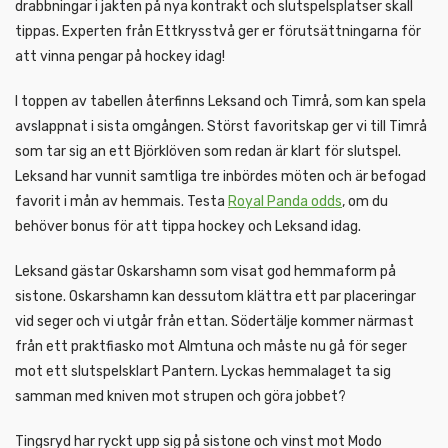
drabbningar i jakten på nya kontrakt och slutspelsplatser skall
tippas. Experten från Ettkrysstvå ger er förutsättningarna för
att vinna pengar på hockey idag!
I toppen av tabellen återfinns Leksand och Timrå, som kan spela
avslappnat i sista omgången. Störst favoritskap ger vi till Timrå
som tar sig an ett Björklöven som redan är klart för slutspel.
Leksand har vunnit samtliga tre inbördes möten och är befogad
favorit i mån av hemmais. Testa
Royal Panda odds
, om du
behöver bonus för att tippa hockey och Leksand idag.
Leksand gästar Oskarshamn som visat god hemmaform på
sistone. Oskarshamn kan dessutom klättra ett par placeringar
vid seger och vi utgår från ettan. Södertälje kommer närmast
från ett praktfiasko mot Almtuna och måste nu gå för seger
mot ett slutspelsklart Pantern. Lyckas hemmalaget ta sig
samman med kniven mot strupen och göra jobbet?
Tingsryd har ryckt upp sig på sistone och vinst mot Modo