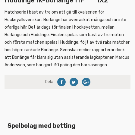
Huddinge IK-Borlänge HF 1X2
Matchserie i bäst av tre om att gå till kvalserien för
Hockeyallsvenskan. Borlänge har överraskat många och är inte
ofarliga här. Det är dags för finalen i hockeyettan, mellan
Borlänge och Huddinge. Finalen spelas som bäst av tre möten
och första matchen spelas i Huddinge, följt av två raka matcher
hos högre rankade Borlänge. Svenska medier rapporterar dock
att Borlänge får klara sig utan assisterande lagkaptenen Marcus
Andersson, som har gjort 30 poäng den här säsongen.
Dela
Spelbolag med betting