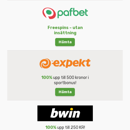
Freespins – utan
insättning
Hämta
100%
upp till 500 kronor i
sportbonus!
Hämta
100%
upp till 250 KR!