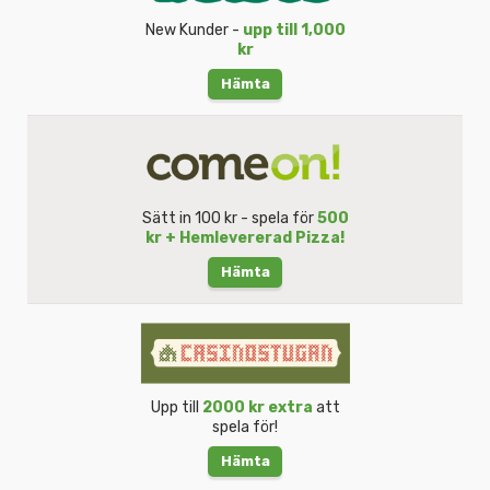
New Kunder -
upp till 1,000
kr
Hämta
Sätt in 100 kr - spela för
500
kr + Hemlevererad Pizza!
Hämta
Upp till
2000 kr extra
att
spela för!
Hämta