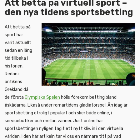
Att betta på virtuell sport –
den nya tidens sportsbetting
Att betta på
sport har
varit aktuellt
sedan en lång
tid tillbaka i
historien.
Redan i
antikens
Grekland då
de första
Olympiska Spelen
hölls förekom betting bland
åskådarna. Likaså under romartidens gladiatorspel. Än idag är
sportsbetting otroligt populärt och sker både online, i
servicebutiker och mellan vänner. Just online har
sportsbettingen nyligen tagit ett nytt kliv, in i den virtuella
världen. I den här artikeln tar vi oss en närmare titt på vad