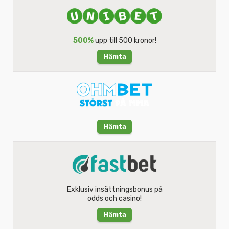
500%
upp till 500 kronor!
Hämta
Hämta
Exklusiv insättningsbonus på
odds och casino!
Hämta