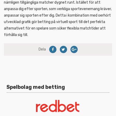
nämligen tillgängliga matcher dygnet runt. Istället för att
anpassa dig efter sporten, som verkliga sportevenemang kräver,
anpassar sig sporten efter dig. Detta i kombination med oerhört
utvecklad grafik gör betting på virtuell sport till det perfekta
alternativet för en spelare som söker flexibla matchtider att
förhålla sig till.
Dela
Spelbolag med betting