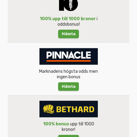
100% upp till 1000 kronor
i
oddsbonus!
Hämta
Marknadens högsta odds men
ingen bonus
Hämta
100% bonus
upp till 1000
kronor!