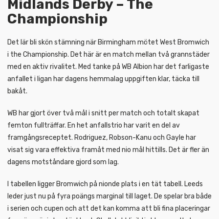
Midlands Derby – The
Championship
Det lär bli skön stämning när Birmingham mötet West Bromwich
i the Championship. Det här är en match mellan två grannstäder
med en aktiv rivalitet. Med tanke på WB Albion har det farligaste
anfallet i ligan har dagens hemmalag uppgiften klar, täcka till
bakåt.
WB har gjort över två mål i snitt per match och totalt skapat
femton fullträffar. En het anfallstrio har varit en del av
framgångsreceptet. Rodriguez, Robson-Kanu och Gayle har
visat sig vara effektiva framåt med nio mål hittills. Det är fler än
dagens motståndare gjord som lag.
I tabellen ligger Bromwich på nionde plats i en tät tabell. Leeds
leder just nu på fyra poängs marginal till laget. De spelar bra både
i serien och cupen och att det kan komma att bli fina placeringar