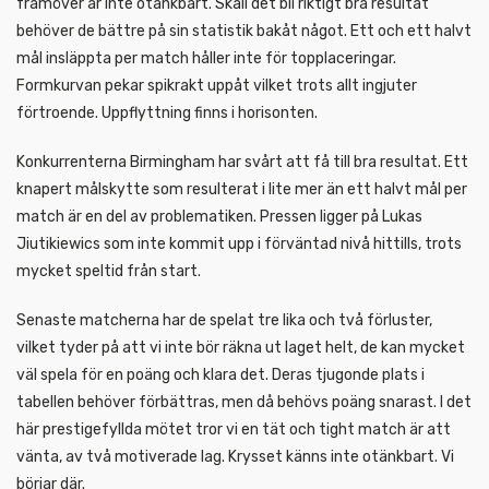
framöver är inte otänkbart. Skall det bli riktigt bra resultat
behöver de bättre på sin statistik bakåt något. Ett och ett halvt
mål insläppta per match håller inte för topplaceringar.
Formkurvan pekar spikrakt uppåt vilket trots allt ingjuter
förtroende. Uppflyttning finns i horisonten.
Konkurrenterna Birmingham har svårt att få till bra resultat. Ett
knapert målskytte som resulterat i lite mer än ett halvt mål per
match är en del av problematiken. Pressen ligger på Lukas
Jiutikiewics som inte kommit upp i förväntad nivå hittills, trots
mycket speltid från start.
Senaste matcherna har de spelat tre lika och två förluster,
vilket tyder på att vi inte bör räkna ut laget helt, de kan mycket
väl spela för en poäng och klara det. Deras tjugonde plats i
tabellen behöver förbättras, men då behövs poäng snarast. I det
här prestigefyllda mötet tror vi en tät och tight match är att
vänta, av två motiverade lag. Krysset känns inte otänkbart. Vi
börjar där.