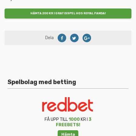
HÄMTA 200 KR I GRATISSPEL HOS ROYAL PANDA!
Dela
Spelbolag med betting
FÅ UPP TILL
1000
KR I
3
FREEBETS!
Hämta