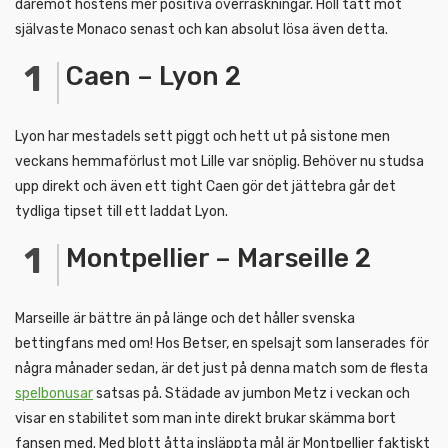
däremot höstens mer positiva överraskningar. Höll tätt mot
självaste Monaco senast och kan absolut lösa även detta.
Caen – Lyon 2
Lyon har mestadels sett piggt och hett ut på sistone men
veckans hemmaförlust mot Lille var snöplig. Behöver nu studsa
upp direkt och även ett tight Caen gör det jättebra går det
tydliga tipset till ett laddat Lyon.
Montpellier – Marseille 2
Marseille är bättre än på länge och det håller svenska
bettingfans med om! Hos Betser, en spelsajt som lanserades för
några månader sedan, är det just på denna match som de flesta
spelbonusar
satsas på. Städade av jumbon Metz i veckan och
visar en stabilitet som man inte direkt brukar skämma bort
fansen med. Med blott åtta insläppta mål är Montpellier faktiskt