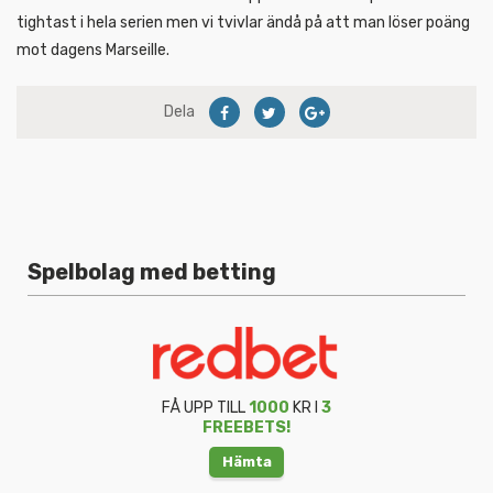
tightast i hela serien men vi tvivlar ändå på att man löser poäng
mot dagens Marseille.
Dela
Spelbolag med betting
FÅ UPP TILL
1000
KR I
3
FREEBETS!
Hämta