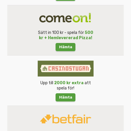
Sätt in 100 kr - spela för
500
kr + Hemlevererad Pizza!
Hämta
Upp till
2000 kr extra
att
spela för!
Hämta