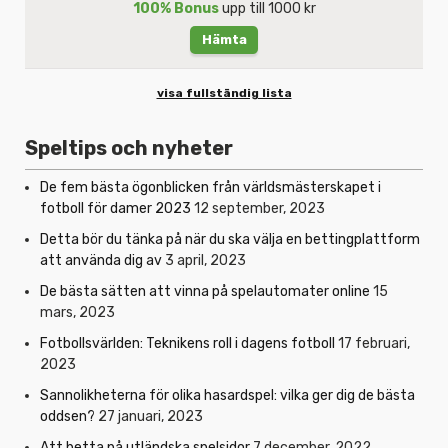
100% Bonus
upp till 1000 kr
Hämta
visa fullständig lista
Speltips och nyheter
De fem bästa ögonblicken från världsmästerskapet i
fotboll för damer 2023
12 september, 2023
Detta bör du tänka på när du ska välja en bettingplattform
att använda dig av
3 april, 2023
De bästa sätten att vinna på spelautomater online
15
mars, 2023
Fotbollsvärlden: Teknikens roll i dagens fotboll
17 februari,
2023
Sannolikheterna för olika hasardspel: vilka ger dig de bästa
oddsen?
27 januari, 2023
Att betta på utländska spelsidor
7 december, 2022