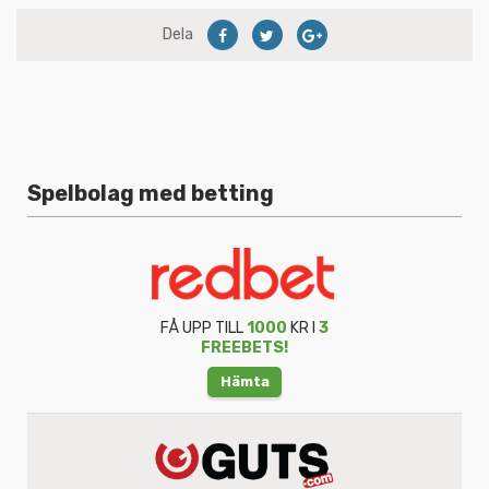
Dela
Spelbolag med betting
FÅ UPP TILL
1000
KR I
3
FREEBETS!
Hämta