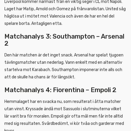
Liverpool kommer närmast från en viktig seger i CL mot Napoli.
Laget har Matip, Arnold och Gomez på frånvarolistan. United såg
håglösa ut i mötet mot Valencia och även de har en hel del
spelare borta. Antagligen etta.
Matchanalys 3: Southampton – Arsenal
2
Den här matchen är det inget snack. Arsenal har spelat tjugoen
tävlingsmatcher utan nederlag. Vann enkelt med en alternativ
startelva mot Karabach. Southampton imponerar inte alls och
att de skulle ha chans är för långsökt.
Matchanalys 4: Fiorentina – Empoli 2
Hemmalaget har en svacka nu, som resulterat i åtta matcher
utan vinst. Kryssade ändå mot Sassuolo i slutminuterna vilket
lär varit bra för moralen. Empoli gör ofta mål men får inte alltid
med sig resultaten. Svårdbedömt, vi kör tvåa och garderar med
kryss.