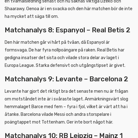
en tvåmålsledning senast och nu saknas viktiga Dzeko och
Shaarawy. Genoa är i en svacka och den här matchen bör de inte
ha mycket att säga till om.
Matchanalys 8: Espanyol – Real Betis 2
Den här matchen går vi hårt på tvåan, då Espanyol är
formsvaga. De har fyra nollpoängare på raken. Real Betis har
gedigna insatser det sista och vilade stora delar av laget i
Europa League. Starka defensivt och utgångstipset är givet.
Matchanalys 9: Levante – Barcelona 2
Levante har gjort det riktigt bra det senaste men nu är frågan
om motståndet inte är i svåraste laget. Anmärkningsvärt slog
hemmalaget Barce med fem – fyra i fjol, vilket är värt att ha i
åtanke. Barcelona vilade Messi och andra storspelare i
poängtappet mot Tottenham. Ger inte bort något här.
Matchanalys 10: RB Leipzig – Mainz 1