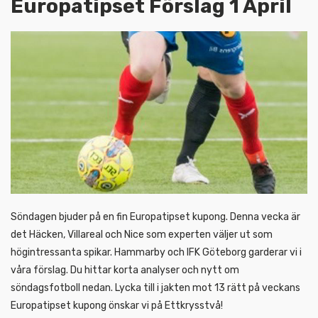
Europatipset Förslag 1 April
Söndagen bjuder på en fin Europatipset kupong. Denna vecka är
det Häcken, Villareal och Nice som experten väljer ut som
högintressanta spikar. Hammarby och IFK Göteborg garderar vi i
våra förslag. Du hittar korta analyser och nytt om
söndagsfotboll nedan. Lycka till i jakten mot 13 rätt på veckans
Europatipset kupong önskar vi på Ettkrysstvå!