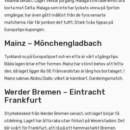
Villareal senast. Laget verkar på gång. Malaga stretade emot bra
borta mot Celta. Malaga som inte har lyckats vinna på fjorton
omgångar, har även gått mållöst från de fyra senaste
matcherna. Här får jumbon det tufft. Stark tvåa tippas på
Europatips kupongen.
Mainz – Mönchengladbach
Tyskland nu på Europatipset och en etta är vårt utgångstips.
Båda lagen letar efter formen. Mainz har störst behov att hitta
den, då laget ligger illa till. Frånvarolistan är lång hos bortalaget. I
Mainz saknas Abdou Diallo, vilket är kännbart. Garderingsmatch.
Werder Bremen – Eintracht
Frankfurt
Styrkebesked från Werder Bremen senast, och laget börjar få
utdelning. Laget har åtta raka utan förlust på Weserstadion. Det
blir svårt för Frankfurt, att rå på ett hemmastarkt Bremen.