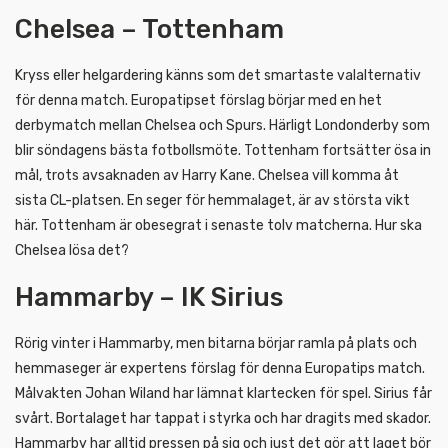
Chelsea – Tottenham
Kryss eller helgardering känns som det smartaste valalternativ
för denna match. Europatipset förslag börjar med en het
derbymatch mellan Chelsea och Spurs. Härligt Londonderby som
blir söndagens bästa fotbollsmöte. Tottenham fortsätter ösa in
mål, trots avsaknaden av Harry Kane. Chelsea vill komma åt
sista CL-platsen. En seger för hemmalaget, är av största vikt
här. Tottenham är obesegrat i senaste tolv matcherna. Hur ska
Chelsea lösa det?
Hammarby – IK Sirius
Rörig vinter i Hammarby, men bitarna börjar ramla på plats och
hemmaseger är expertens förslag för denna Europatips match.
Målvakten Johan Wiland har lämnat klartecken för spel. Sirius får
svårt. Bortalaget har tappat i styrka och har dragits med skador.
Hammarby har alltid pressen på sig och just det gör att laget bör