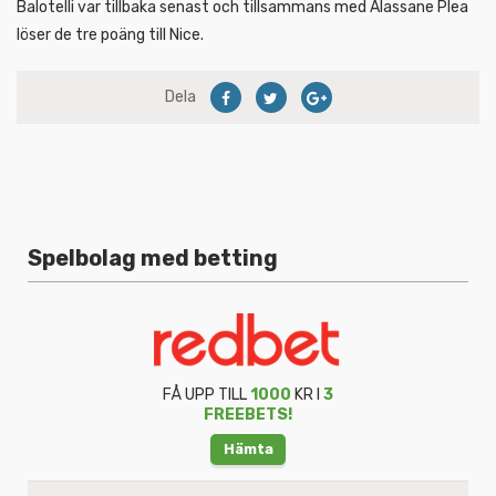
Balotelli var tillbaka senast och tillsammans med Alassane Plea
löser de tre poäng till Nice.
Dela
Spelbolag med betting
FÅ UPP TILL
1000
KR I
3
FREEBETS!
Hämta