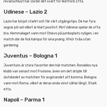
revanschlust här. Då blir det svårt för Watford. Etta.
Udinese – Lazio 2
Lazio har börjat starkt och får vårt utgångstips. De har fyra
segrar på rad vilket är klart positivt. Mot Udinese spelar de ofta
bra. Hemmalaget vann mot Chievo på jumboplats nyligen, i en
match där de fick kämpa för sina poäng. VI kör tvåa utan
gardering.
Juventus – Bologna 1
Juventuns är stora favoriter den här matchen. Ronaldos nya
klubb van senast mot Frosione, även om det dröjde till
slutskedet av matchen för avgörandet att komma. Bologna
vann mot Roma, vilket är deras enda vinst såhär långt. Stark
etta.
Napoli – Parma 1