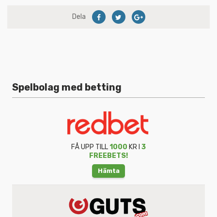
Dela
Spelbolag med betting
FÅ UPP TILL
1000
KR I
3
FREEBETS!
Hämta