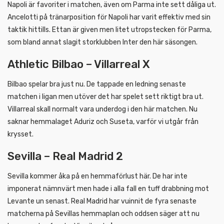
Napoli är favoriter i matchen, även om Parma inte sett dåliga ut.
Ancelotti på tränarposition för Napoli har varit effektiv med sin
taktik hittills. Ettan är given men litet utropstecken för Parma,
som bland annat slagit storklubben Inter den här säsongen.
Athletic Bilbao – Villarreal X
Bilbao spelar bra just nu. De tappade en ledning senaste
matchen i ligan men utöver det har spelet sett riktigt bra ut.
Villarreal skall normalt vara underdog i den här matchen. Nu
saknar hemmalaget Aduriz och Suseta, varför vi utgår från
krysset.
Sevilla – Real Madrid 2
Sevilla kommer åka på en hemmaförlust här. De har inte
imponerat nämnvärt men hade i alla fall en tuff drabbning mot
Levante un senast. Real Madrid har vuinnit de fyra senaste
matcherna på Sevillas hemmaplan och oddsen säger att nu