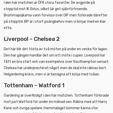
I den här matchen är ÖFK stora favoriter. De avgjorde på
stopptid mot IK Sirius, vilket lär get självförtroende.
Brommapojkarna vann förvisso över DIF men förlorade därefter
på stopptid. BP är i stort poängbehov men vi börjar med en klar
etta.
Liverpool – Chelsea 2
Det här blir det fösta av två möten på under en vecka för lagen.
Den här gången handlar det om ett möte i cupen. Liverpool har
fått en bra start och van exempelvis över Southampton senast.
Chelsea har underpresterat något men de skal inte räknas bort.
Helgardering krävs, men vi är benägna att börja med tvåan.
Tottenham – Watford 1
Gardering är överflödigt i den här matchen. Tottenham förlorade
mot just Watford för under en månad sen. Räkna med att Harry
Kane och övriga spelare i hemmalaget kommer känna stor