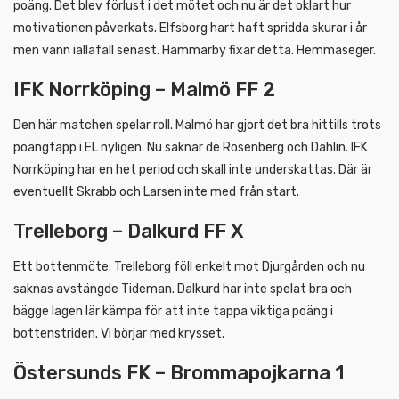
poäng. Det blev förlust i det mötet och nu är det oklart hur
motivationen påverkats. Elfsborg hart haft spridda skurar i år
men vann iallafall senast. Hammarby fixar detta. Hemmaseger.
IFK Norrköping – Malmö FF 2
Den här matchen spelar roll. Malmö har gjort det bra hittills trots
poängtapp i EL nyligen. Nu saknar de Rosenberg och Dahlin. IFK
Norrköping har en het period och skall inte underskattas. Där är
eventuellt Skrabb och Larsen inte med från start.
Trelleborg – Dalkurd FF X
Ett bottenmöte. Trelleborg föll enkelt mot Djurgården och nu
saknas avstängde Tideman. Dalkurd har inte spelat bra och
bägge lagen lär kämpa för att inte tappa viktiga poäng i
bottenstriden. Vi börjar med krysset.
Östersunds FK – Brommapojkarna 1