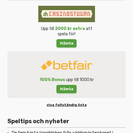
Upp till
2000 kr extra
att
spela för!
Hämta
100% Bonus
upp till 1000 kr
Hämta
visa fullständig lista
Speltips och nyheter
De fem bästa ögonblicken från världsmästerskapet i