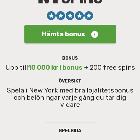
Hämta bonus
BONUS
Upp till
10 000 kr i bonus
+ 200 free spins
ÖVERSIKT
Spela i New York med bra lojalitetsbonus
och belöningar varje gång du tar dig
vidare
SPELSIDA