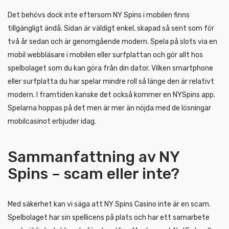
Det behövs dock inte eftersom NY Spins i mobilen finns
tillgängligt ändå. Sidan är väldigt enkel, skapad så sent som för
två år sedan och är genomgående modern. Spela på slots via en
mobil webbläsare i mobilen eller surfplattan och gör allt hos
spelbolaget som du kan göra från din dator. Vilken smartphone
eller surfplatta du har spelar mindre roll så länge den är relativt
modern. I framtiden kanske det också kommer en NYSpins app.
Spelarna hoppas på det men är mer än nöjda med de lösningar
mobilcasinot erbjuder idag.
Sammanfattning av NY
Spins – scam eller inte?
Med säkerhet kan vi säga att NY Spins Casino inte är en scam.
Spelbolaget har sin spellicens på plats och har ett samarbete