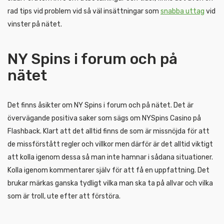
rad tips vid problem vid så väl insättningar som
snabba uttag
vid
vinster på nätet.
NY Spins i forum och på
nätet
Det finns åsikter om NY Spins i forum och på nätet. Det är
övervägande positiva saker som sägs om NYSpins Casino på
Flashback. Klart att det alltid finns de som är missnöjda för att
de missförstått regler och villkor men därför är det alltid viktigt
att kolla igenom dessa så man inte hamnar i sådana situationer.
Kolla igenom kommentarer själv för att få en uppfattning. Det
brukar märkas ganska tydligt vilka man ska ta på allvar och vilka
som är troll, ute efter att förstöra.