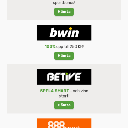
sportbonus!
Hämta
100%
upp till 250 KR!
Hämta
SPELA SMART
- och vinn
stort!
Hämta