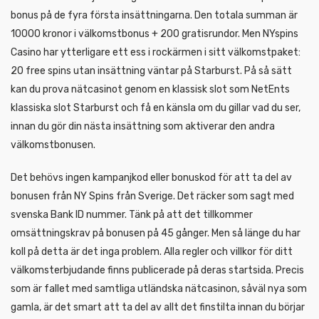
bonus på de fyra första insättningarna. Den totala summan är
10000 kronor i välkomstbonus + 200 gratisrundor. Men NYspins
Casino har ytterligare ett ess i rockärmen i sitt välkomstpaket:
20 free spins utan insättning väntar på Starburst. På så sätt
kan du prova nätcasinot genom en klassisk slot som NetEnts
klassiska slot Starburst och få en känsla om du gillar vad du ser,
innan du gör din nästa insättning som aktiverar den andra
välkomstbonusen.
Det behövs ingen kampanjkod eller bonuskod för att ta del av
bonusen från NY Spins från Sverige. Det räcker som sagt med
svenska Bank ID nummer. Tänk på att det tillkommer
omsättningskrav på bonusen på 45 gånger. Men så länge du har
koll på detta är det inga problem. Alla regler och villkor för ditt
välkomsterbjudande finns publicerade på deras startsida. Precis
som är fallet med samtliga utländska nätcasinon, såväl nya som
gamla, är det smart att ta del av allt det finstilta innan du börjar