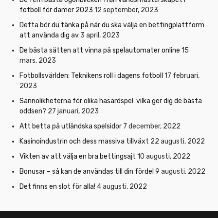
fotboll för damer 2023
12 september, 2023
Detta bör du tänka på när du ska välja en bettingplattform
att använda dig av
3 april, 2023
De bästa sätten att vinna på spelautomater online
15
mars, 2023
Fotbollsvärlden: Teknikens roll i dagens fotboll
17 februari,
2023
Sannolikheterna för olika hasardspel: vilka ger dig de bästa
oddsen?
27 januari, 2023
Att betta på utländska spelsidor
7 december, 2022
Kasinoindustrin och dess massiva tillväxt
22 augusti, 2022
Vikten av att välja en bra bettingsajt
10 augusti, 2022
Bonusar – så kan de användas till din fördel
9 augusti, 2022
Det finns en slot för alla!
4 augusti, 2022