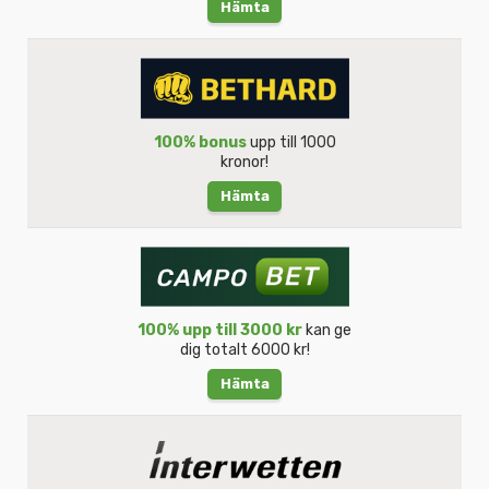
Hämta
100% bonus
upp till 1000
kronor!
Hämta
100% upp till 3000 kr
kan ge
dig totalt 6000 kr!
Hämta