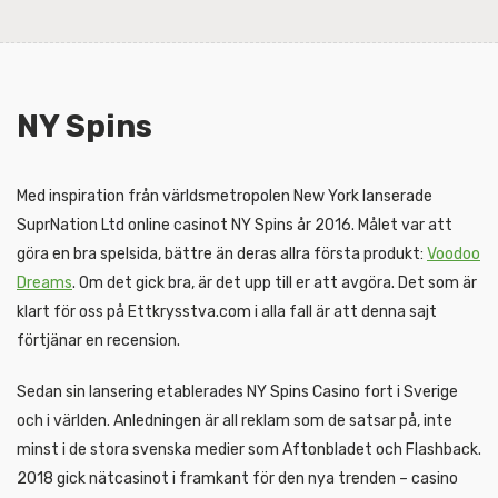
NY Spins
Med inspiration från världsmetropolen New York lanserade
SuprNation Ltd online casinot NY Spins år 2016. Målet var att
göra en bra spelsida, bättre än deras allra första produkt:
Voodoo
Dreams
. Om det gick bra, är det upp till er att avgöra. Det som är
klart för oss på Ettkrysstva.com i alla fall är att denna sajt
förtjänar en recension.
Sedan sin lansering etablerades NY Spins Casino fort i Sverige
och i världen. Anledningen är all reklam som de satsar på, inte
minst i de stora svenska medier som Aftonbladet och Flashback.
2018 gick nätcasinot i framkant för den nya trenden – casino