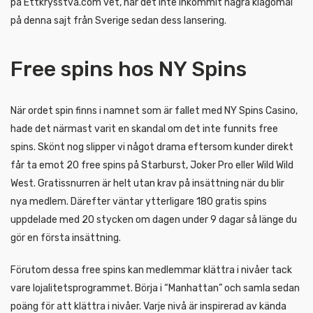
på Ettkrysstva.com vet, har det inte inkommit några klagomål
på denna sajt från Sverige sedan dess lansering.
Free spins hos NY Spins
När ordet spin finns i namnet som är fallet med NY Spins Casino,
hade det närmast varit en skandal om det inte funnits free
spins. Skönt nog slipper vi något drama eftersom kunder direkt
får ta emot 20 free spins på Starburst, Joker Pro eller Wild Wild
West. Gratissnurren är helt utan krav på insättning när du blir
nya medlem. Därefter väntar ytterligare 180 gratis spins
uppdelade med 20 stycken om dagen under 9 dagar så länge du
gör en första insättning.
Förutom dessa free spins kan medlemmar klättra i nivåer tack
vare lojalitetsprogrammet. Börja i “Manhattan” och samla sedan
poäng för att klättra i nivåer. Varje nivå är inspirerad av kända