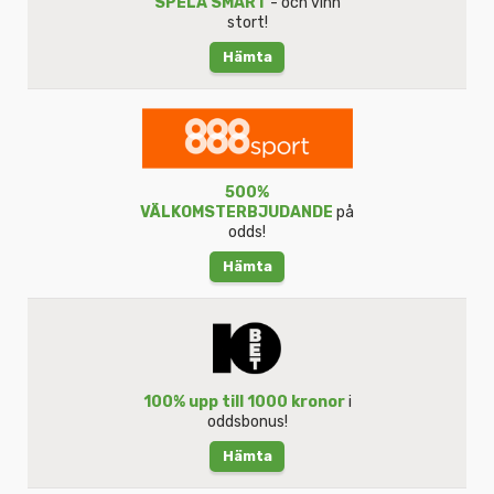
SPELA SMART
- och vinn
stort!
Hämta
500%
VÄLKOMSTERBJUDANDE
på
odds!
Hämta
100% upp till 1000 kronor
i
oddsbonus!
Hämta