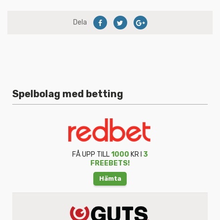
Dela
Spelbolag med betting
FÅ UPP TILL
1000
KR I
3
FREEBETS!
Hämta