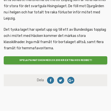
för stora för det svartgula Hisingslaget. De föll mot Djurgården
nu i helgen och har totalt tre raka förluster inför mötet med
Leipzig.
Det tyska laget har spelat upp sig till ett av Bundesligas topplag
och i mötet med Häcken kommer det märkas stora
klasskillnader. Inga mål framåt för bortalaget alltså, samt flera
framåt för hemmafavoriterna.
SPELA PÅ MATCHEN MED 2 X 200 KR EXTRA HOS REDBET!
Dela