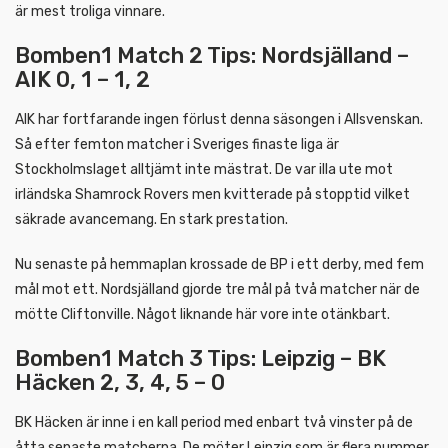
är mest troliga vinnare.
Bomben1 Match 2 Tips: Nordsjälland –
AIK 0, 1 – 1, 2
AIK har fortfarande ingen förlust denna säsongen i Allsvenskan.
Så efter femton matcher i Sveriges finaste liga är
Stockholmslaget alltjämt inte mästrat. De var illa ute mot
irländska Shamrock Rovers men kvitterade på stopptid vilket
säkrade avancemang. En stark prestation.
Nu senaste på hemmaplan krossade de BP i ett derby, med fem
mål mot ett. Nordsjälland gjorde tre mål på två matcher när de
mötte Cliftonville. Något liknande här vore inte otänkbart.
Bomben1 Match 3 Tips: Leipzig – BK
Häcken 2, 3, 4, 5 – 0
BK Häcken är inne i en kall period med enbart två vinster på de
åtta senaste matcherna. De möter Leipzig som är flera nummer