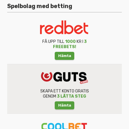
Spelbolag med betting
FÅ UPP TILL
1000
KR I
3
FREEBETS!
Hämta
SKAPA ETT KONTO GRATIS
GENOM
3 LÄTTA STEG
Hämta