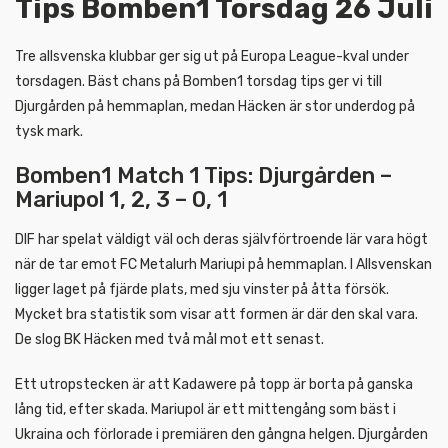
Tips Bomben1 Torsdag 26 Juli
Tre allsvenska klubbar ger sig ut på Europa League-kval under
torsdagen. Bäst chans på Bomben1 torsdag tips ger vi till
Djurgården på hemmaplan, medan Häcken är stor underdog på
tysk mark.
Bomben1 Match 1 Tips: Djurgården –
Mariupol 1, 2, 3 – 0, 1
DIF har spelat väldigt väl och deras självförtroende lär vara högt
när de tar emot FC Metalurh Mariupi på hemmaplan. I Allsvenskan
ligger laget på fjärde plats, med sju vinster på åtta försök.
Mycket bra statistik som visar att formen är där den skal vara.
De slog BK Häcken med två mål mot ett senast.
Ett utropstecken är att Kadawere på topp är borta på ganska
lång tid, efter skada. Mariupol är ett mittengång som bäst i
Ukraina och förlorade i premiären den gångna helgen. Djurgården