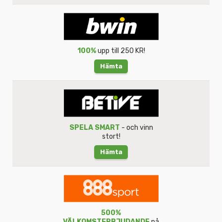
100%
upp till 250 KR!
Hämta
SPELA SMART
- och vinn
stort!
Hämta
500%
VÄLKOMSTERBJUDANDE
på