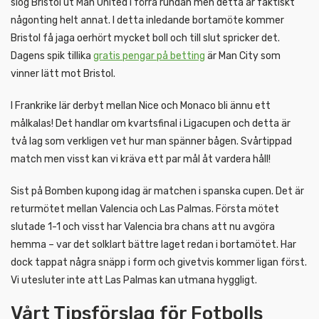
slog Bristol ut Man United i förra rundan men detta är faktiskt
någonting helt annat. I detta inledande bortamöte kommer
Bristol få jaga oerhört mycket boll och till slut spricker det.
Dagens spik tillika
gratis pengar på betting
är Man City som
vinner lätt mot Bristol.
I Frankrike lär derbyt mellan Nice och Monaco bli ännu ett
målkalas! Det handlar om kvartsfinal i Ligacupen och detta är
två lag som verkligen vet hur man spänner bågen. Svårtippad
match men visst kan vi kräva ett par mål åt vardera håll!
Sist på Bomben kupong idag är matchen i spanska cupen. Det är
returmötet mellan Valencia och Las Palmas. Första mötet
slutade 1-1 och visst har Valencia bra chans att nu avgöra
hemma – var det solklart bättre laget redan i bortamötet. Har
dock tappat några snäpp i form och givetvis kommer ligan först.
Vi utesluter inte att Las Palmas kan utmana hyggligt.
Vårt Tipsförslag för Fotbolls