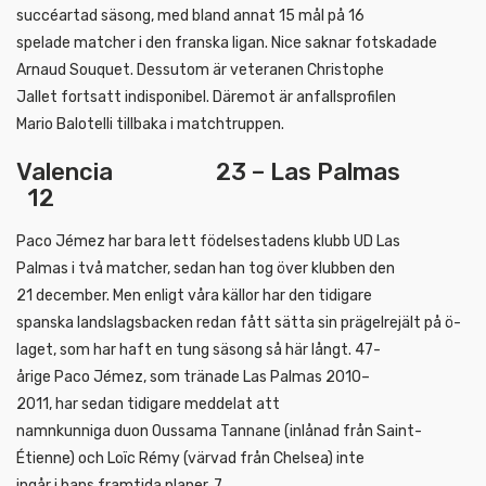
succéartad säsong, med bland annat 15 mål på 16
spelade matcher i den franska ligan. Nice saknar fotskadade
Arnaud Souquet. Dessutom är veteranen Christophe
Jallet fortsatt indisponibel. Däremot är anfallsprofilen
Mario Balotelli tillbaka i matchtruppen.
Valencia 23 – Las Palmas
12
Paco Jémez har bara lett födelsestadens klubb UD Las
Palmas i två matcher, sedan han tog över klubben den
21 december. Men enligt våra källor har den tidigare
spanska landslagsbacken redan fått sätta sin prägelrejält på ö-
laget, som har haft en tung säsong så här långt. 47-
årige Paco Jémez, som tränade Las Palmas 2010–
2011, har sedan tidigare meddelat att
namnkunniga duon Oussama Tannane (inlånad från Saint-
Étienne) och Loïc Rémy (värvad från Chelsea) inte
ingår i hans framtida planer. 7