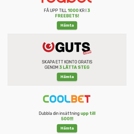
FÅ UPP TILL
1000
KR I
3
FREEBETS!
Hämta
SKAPA ETT KONTO GRATIS
GENOM
3 LÄTTA STEG
Hämta
Dubbla din insättning
upp till
500!!!
Hämta