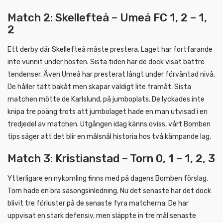
Match 2: Skellefteå – Umeå FC 1, 2 – 1,
2
Ett derby där Skellefteå måste prestera. Laget har fortfarande
inte vunnit under hösten. Sista tiden har de dock visat bättre
tendenser. Även Umeå har presterat långt under förväntad nivå.
De håller tätt bakåt men skapar väldigt lite framåt. Sista
matchen mötte de Karlslund, på jumboplats. De lyckades inte
knipa tre poäng trots att jumbolaget hade en man utvisad i en
tredjedel av matchen. Utgången idag känns oviss, vårt Bomben
tips säger att det blir en målsnål historia hos två kämpande lag.
Match 3: Kristianstad – Torn 0, 1 – 1, 2, 3
Ytterligare en nykomling finns med på dagens Bomben förslag.
Torn hade en bra säsongsinledning. Nu det senaste har det dock
blivit tre förluster på de senaste fyra matcherna. De har
uppvisat en stark defensiv, men släppte in tre mål senaste