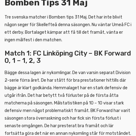
Bomben Tips 31 Maj
Tre svenska matcher i Bomben tips 31 Maj. Det har inte blivit
någon seger för Skellefteå denna säsongen. Nu väntar Umeå FC i
ett derby. Bortalaget kämpar att få till det framåt, vänta er
ingen målfest i den matchen.
Match 1: FC Linköping City – BK Forward
0, 1 – 1, 2, 3
Bägge dessa lagen är nykomlingar. De van varsin separat Division
2-serie förra året. De har stått för bra prestationer hittills där
bägge är klart godkända. Hemmalaget har en stark defensiv de
utgår ifrån. Det har betytt två förluster på de första åtta
matcherna på säsongen. Målstatistiken på 10 – 10 visar stark
defensiv men något problematiskt framåt. BK Forward har varit
säsongen stora överraskning och har fick sin första förlust i
senaste omgången. De har presterat bra framåt och lär
fortsätta göra det när en annan nykomling står för motståndet.