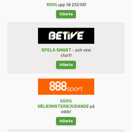
100%
upp till 250 KR!
Hämta
SPELA SMART
- och vinn
stort!
Hämta
500%
VÄLKOMSTERBJUDANDE
på
odds!
Hämta