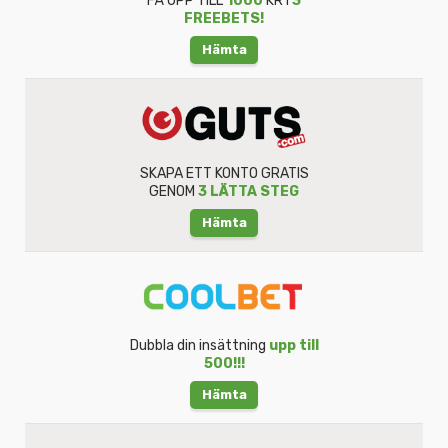
FÅ UPP TILL
1000
KR I
3
FREEBETS!
Hämta
SKAPA ETT KONTO GRATIS
GENOM
3 LÄTTA STEG
Hämta
Dubbla din insättning
upp till
500!!!
Hämta