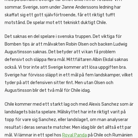
sommar. Sverige, som under Janne Anderssons ledning har
skaffat sig ett gott självförtroende, får ett riktigt tufft
motstånd. De spelar mot ett tekniskt duktigt Chile.
Det saknas en del spelare i svenska truppen. Det viktiga för
Bomben tips är att målvakten Robin Olsen och backen Ludwig
Augustinsson saknas. Det betyder att vi kan få problem
defensivt och släppa flera mål. Mittfältaren Albin Ekdal saknas
också. Vi tror inte att Sverige kommer att lösa uppgiften bra.
Sverige har förvisso släppt in ett mål på fem landskamper, vilket
tyder på att defensiven sitter fint. Men utan Olsen och
Augustinsson blir det två mål för Chile idag.
Chile kommer med ett starkt lag och med Alexis Sanchez som är
landslagets bästa spelare. Målskyttet har inte riktigt varit på
topp för vare sig Sanchez, eller landslaget, om man analyserar
resultat i deras senaste matcher. Men idag blir det alltså ett par
mål. Vi lämnar in ett spel hos
Royal Panda
på Chile och Rumänien