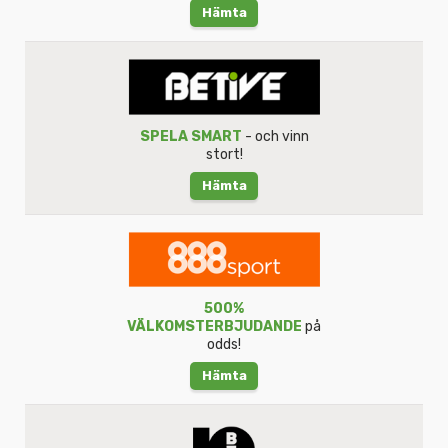
Hämta
SPELA SMART
- och vinn
stort!
Hämta
500%
VÄLKOMSTERBJUDANDE
på
odds!
Hämta