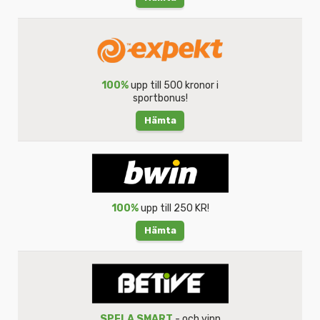
100%
upp till 500 kronor i
sportbonus!
Hämta
100%
upp till 250 KR!
Hämta
SPELA SMART
- och vinn