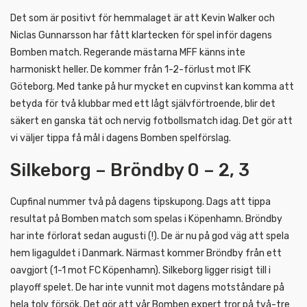
Det som är positivt för hemmalaget är att Kevin Walker och
Niclas Gunnarsson har fått klartecken för spel inför dagens
Bomben match. Regerande mästarna MFF känns inte
harmoniskt heller. De kommer från 1-2-förlust mot IFK
Göteborg. Med tanke på hur mycket en cupvinst kan komma att
betyda för två klubbar med ett lågt självförtroende, blir det
säkert en ganska tät och nervig fotbollsmatch idag. Det gör att
vi väljer tippa få mål i dagens Bomben spelförslag.
Silkeborg – Bröndby 0 – 2, 3
Cupfinal nummer två på dagens tipskupong. Dags att tippa
resultat på Bomben match som spelas i Köpenhamn. Bröndby
har inte förlorat sedan augusti (!). De är nu på god väg att spela
hem ligaguldet i Danmark. Närmast kommer Bröndby från ett
oavgjort (1-1 mot FC Köpenhamn). Silkeborg ligger risigt till i
playoff spelet. De har inte vunnit mot dagens motståndare på
hela tolv försök. Det gör att vår Bomben expert tror på två-tre