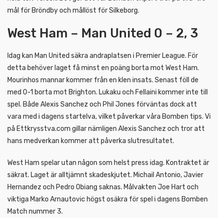
mål för Bröndby och mållöst för Silkeborg.
West Ham – Man United 0 – 2, 3
Idag kan Man United säkra andraplatsen i Premier League. För
detta behöver laget få minst en poäng borta mot West Ham.
Mourinhos mannar kommer från en klen insats. Senast föll de
med 0-1 borta mot Brighton. Lukaku och Fellaini kommer inte till
spel. Både Alexis Sanchez och Phil Jones förväntas dock att
vara med i dagens startelva, vilket påverkar våra Bomben tips. Vi
på Ettkrysstva.com gillar nämligen Alexis Sanchez och tror att
hans medverkan kommer att påverka slutresultatet.
West Ham spelar utan någon som helst press idag. Kontraktet är
säkrat. Laget är alltjämnt skadeskjutet. Michail Antonio, Javier
Hernandez och Pedro Obiang saknas. Målvakten Joe Hart och
viktiga Marko Arnautovic högst osäkra för spel i dagens Bomben
Match nummer 3.