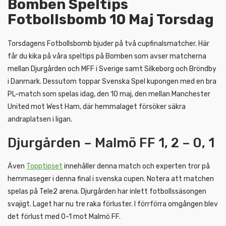
Bomben Speltips
Fotbollsbomb 10 Maj Torsdag
Torsdagens Fotbollsbomb bjuder på två cupfinalsmatcher. Här
får du kika på våra speltips på Bomben som avser matcherna
mellan Djurgården och MFF i Sverige samt Silkeborg och Bröndby
i Danmark. Dessutom toppar Svenska Spel kupongen med en bra
PL-match som spelas idag, den 10 maj, den mellan Manchester
United mot West Ham, där hemmalaget försöker säkra
andraplatsen i ligan.
Djurgården – Malmö FF 1, 2 – 0, 1
Även
Topptipset
innehåller denna match och experten tror på
hemmaseger i denna final i svenska cupen. Notera att matchen
spelas på Tele2 arena. Djurgården har inlett fotbollssäsongen
svajigt. Laget har nu tre raka förluster. I förrförra omgången blev
det förlust med 0-1 mot Malmö FF.