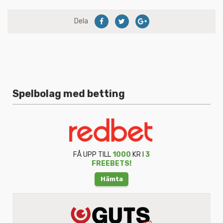
Dela
Spelbolag med betting
FÅ UPP TILL
1000
KR I
3
FREEBETS!
Hämta