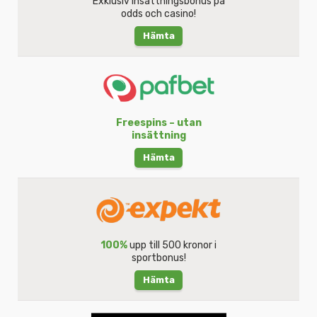
Exklusiv insättningsbonus på
odds och casino!
Hämta
Freespins – utan
insättning
Hämta
100%
upp till 500 kronor i
sportbonus!
Hämta