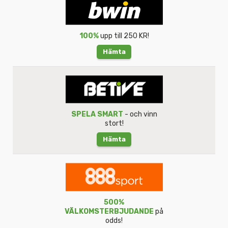
100%
upp till 250 KR!
Hämta
SPELA SMART
- och vinn
stort!
Hämta
500%
VÄLKOMSTERBJUDANDE
på
odds!