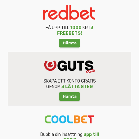
FÅ UPP TILL
1000
KR I
3
FREEBETS!
Hämta
SKAPA ETT KONTO GRATIS
GENOM
3 LÄTTA STEG
Hämta
Dubbla din insättning
upp till