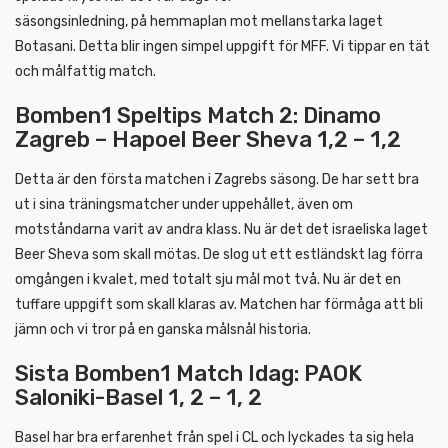
säsongsinledning, på hemmaplan mot mellanstarka laget
Botasani. Detta blir ingen simpel uppgift för MFF. Vi tippar en tät
och målfattig match.
Bomben1 Speltips Match 2: Dinamo
Zagreb – Hapoel Beer Sheva 1,2 – 1,2
Detta är den första matchen i Zagrebs säsong. De har sett bra
ut i sina träningsmatcher under uppehållet, även om
motståndarna varit av andra klass. Nu är det det israeliska laget
Beer Sheva som skall mötas. De slog ut ett estländskt lag förra
omgången i kvalet, med totalt sju mål mot två. Nu är det en
tuffare uppgift som skall klaras av. Matchen har förmåga att bli
jämn och vi tror på en ganska målsnål historia.
Sista Bomben1 Match Idag: PAOK
Saloniki-Basel 1, 2 – 1, 2
Basel har bra erfarenhet från spel i CL och lyckades ta sig hela