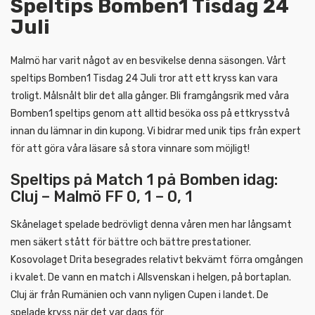
Speltips Bomben1 Tisdag 24
Juli
Malmö har varit något av en besvikelse denna säsongen. Vårt
speltips Bomben1 Tisdag 24 Juli tror att ett kryss kan vara
troligt. Målsnålt blir det alla gånger. Bli framgångsrik med våra
Bomben1 speltips genom att alltid besöka oss på ettkrysstvå
innan du lämnar in din kupong. Vi bidrar med unik tips från expert
för att göra våra läsare så stora vinnare som möjligt!
Speltips på Match 1 på Bomben idag:
Cluj – Malmö FF 0, 1 – 0, 1
Skånelaget spelade bedrövligt denna våren men har långsamt
men säkert stått för bättre och bättre prestationer.
Kosovolaget Drita besegrades relativt bekvämt förra omgången
i kvalet. De vann en match i Allsvenskan i helgen, på bortaplan.
Cluj är från Rumänien och vann nyligen Cupen i landet. De
spelade kryss när det var dags för