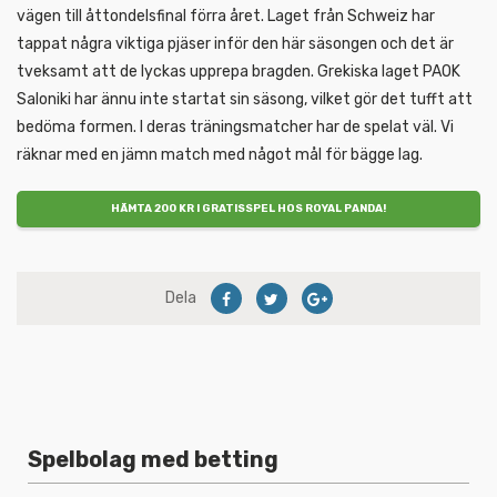
vägen till åttondelsfinal förra året. Laget från Schweiz har
tappat några viktiga pjäser inför den här säsongen och det är
tveksamt att de lyckas upprepa bragden. Grekiska laget PAOK
Saloniki har ännu inte startat sin säsong, vilket gör det tufft att
bedöma formen. I deras träningsmatcher har de spelat väl. Vi
räknar med en jämn match med något mål för bägge lag.
HÄMTA 200 KR I GRATISSPEL HOS ROYAL PANDA!
Dela
Spelbolag med betting