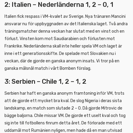
2: Italien – Nederländerna 1, 2 – 0, 1
Italien fick respass i VM-kvalet av Sverige. Nya tränaren Mancini
ansvarar nu för uppbyggnaden av det Italienska laget. Två andra
träningsmatcher denna veckan har slutat med en vinst och en
förlust. Vinsten kom mot Saudiarabien och förlusten mot
Frankrike. Nederländerna skall inte heller spela VM och laget är
inne i ett generationsskifte. De spelade mot Slovakien nu i
veckan, där de gjorde en ganska anonym insats. Vi tror på en
ganska målsnål match i vårt Bomben förslag.
3: Serbien – Chile 1, 2 – 1, 2
Serbien har haft en ganska anonym framtoning inför VM, trots
att de gjorde ett mycket bra kval. De slog Nigeria i deras sista
landskamp, en match som slutade 2 – 0. Då gjorde Mitrovic de
bägge baljorna. Chile missar VM. De gjorde ett uselt kval och tog
sig inte till fotbollens finrum detta året. De förlorade med ett
uddamål mot Rumänien nyligen, men hade då en man utvisad