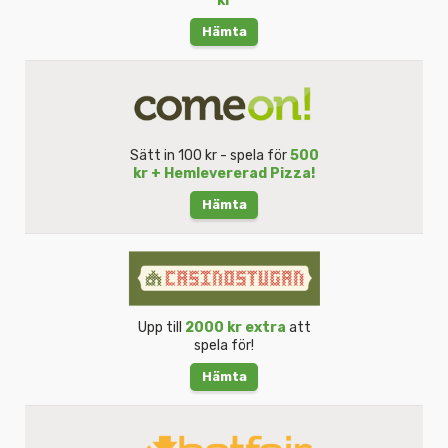
kr
Hämta
Sätt in 100 kr - spela för
500
kr + Hemlevererad Pizza!
Hämta
Upp till
2000 kr extra
att
spela för!
Hämta