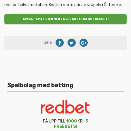
mer än halva matchen. Kvällen möte går av stapeln i Österrike.
SPELA PÅ MATCHEN MED 2 X 200 KR EXTRA HOS REDBET!
Dela
Spelbolag med betting
FÅ UPP TILL
1000
KR I
3
FREEBETS!