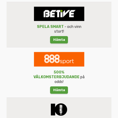
SPELA SMART
- och vinn
stort!
Hämta
500%
VÄLKOMSTERBJUDANDE
på
odds!
Hämta