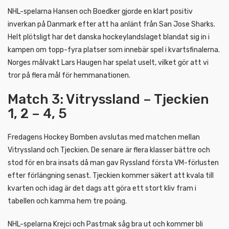
NHL-spelarna Hansen och Boedker gjorde en klart positiv
inverkan på Danmark efter att ha anlänt från San Jose Sharks.
Helt plötsligt har det danska hockeylandslaget blandat sig in i
kampen om topp-fyra platser som innebär spel i kvartsfinalerna.
Norges målvakt Lars Haugen har spelat uselt, vilket gör att vi
tror på flera mål för hemmanationen.
Match 3: Vitryssland – Tjeckien
1, 2 – 4, 5
Fredagens Hockey Bomben avslutas med matchen mellan
Vitryssland och Tjeckien. De senare är flera klasser bättre och
stod för en bra insats då man gav Ryssland första VM-förlusten
efter förlängning senast. Tjeckien kommer säkert att kvala till
kvarten och idag är det dags att göra ett stort kliv fram i
tabellen och kamma hem tre poäng.
NHL-spelarna Krejci och Pastrnak såg bra ut och kommer bli