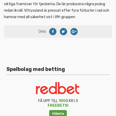
viktiga framöver för tjeckerna. De lär producera några poäng
redan ikväll. Vitryssland är pressat efter fyra förluster i rad och
hamnar med all säkerhet sist i VM-gruppen.
Dela
Spelbolag med betting
FÅ UPP TILL
1000
KR I
3
FREEBETS!
Hämta