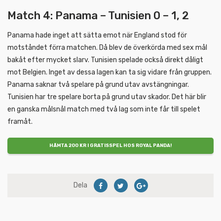
Match 4: Panama – Tunisien 0 – 1, 2
Panama hade inget att sätta emot när England stod för
motståndet förra matchen. Då blev de överkörda med sex mål
bakåt efter mycket slarv. Tunisien spelade också direkt dåligt
mot Belgien. Inget av dessa lagen kan ta sig vidare från gruppen.
Panama saknar två spelare på grund utav avstängningar.
Tunisien har tre spelare borta på grund utav skador. Det här blir
en ganska målsnål match med två lag som inte får till spelet
framåt.
HÄMTA 200 KR I GRATISSPEL HOS ROYAL PANDA!
Dela