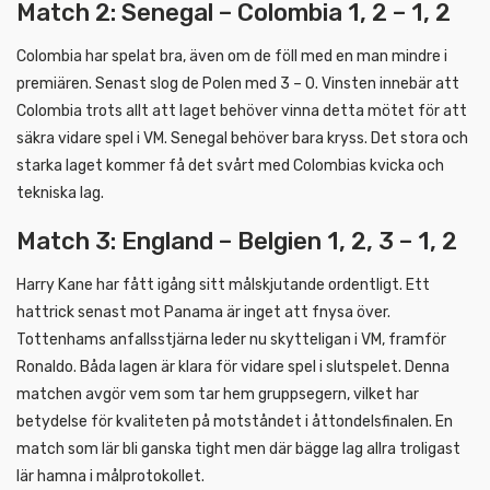
Match 2: Senegal – Colombia 1, 2 – 1, 2
Colombia har spelat bra, även om de föll med en man mindre i
premiären. Senast slog de Polen med 3 – 0. Vinsten innebär att
Colombia trots allt att laget behöver vinna detta mötet för att
säkra vidare spel i VM. Senegal behöver bara kryss. Det stora och
starka laget kommer få det svårt med Colombias kvicka och
tekniska lag.
Match 3: England – Belgien 1, 2, 3 – 1, 2
Harry Kane har fått igång sitt målskjutande ordentligt. Ett
hattrick senast mot Panama är inget att fnysa över.
Tottenhams anfallsstjärna leder nu skytteligan i VM, framför
Ronaldo. Båda lagen är klara för vidare spel i slutspelet. Denna
matchen avgör vem som tar hem gruppsegern, vilket har
betydelse för kvaliteten på motståndet i åttondelsfinalen. En
match som lär bli ganska tight men där bägge lag allra troligast
lär hamna i målprotokollet.