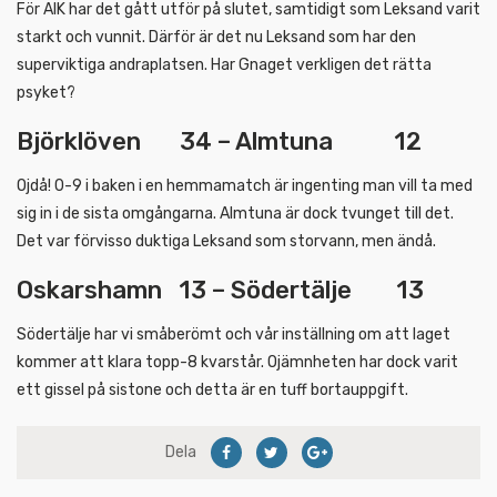
För AIK har det gått utför på slutet, samtidigt som Leksand varit
starkt och vunnit. Därför är det nu Leksand som har den
superviktiga andraplatsen. Har Gnaget verkligen det rätta
psyket?
Björklöven 34 – Almtuna 12
Ojdå! 0-9 i baken i en hemmamatch är ingenting man vill ta med
sig in i de sista omgångarna. Almtuna är dock tvunget till det.
Det var förvisso duktiga Leksand som storvann, men ändå.
Oskarshamn 13 – Södertälje 13
Södertälje har vi småberömt och vår inställning om att laget
kommer att klara topp-8 kvarstår. Ojämnheten har dock varit
ett gissel på sistone och detta är en tuff bortauppgift.
Dela