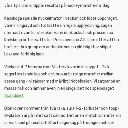
våra tips, där vi tippar resultat på hockeymatcherna idag.
Karlskoga spelade nyckelmatch i veckan och löste uppdraget,
vann i Tingsryd och fortsatte sin rejäla uppryckning. Lagen
närmast ovanför strecket vann dock också och pressen på
Karlskoga är fortsatt stor. Press även på AIK, som efter att ha
haft ett bra grepp om andraplatsen nu plötsligt har släppt
Leksand förbi sig igen.
Veckans 4-7 hemma mot Västervik var inte snyggt… Två
segertörstande lag och det brukar bli roliga matcher mellan
dessa gäng – vi räknar med målrikt i Nobelhallen! Vi satsar på en
massa mål och lämnar även in en singel bet hos spelbolaget
Scandibet
.
Björklöven kommer från två raka, sura 1-2-förluster och topp-
8-platsen är på intet sätt säkrad. Det är en match som inte alls
är värt spel på resultat. Stort segersug på fredagen och det