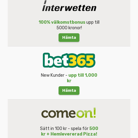
100% välkomstbonus
upp till
5000 kronor!
Hämta
New Kunder -
upp till 1,000
kr
Hämta
Sätt in 100 kr - spela för
500
kr + Hemlevererad Pizza!