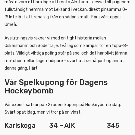
måste vara ett bra läge att möta Almtuna – dessa föll ju igenom
fullständigt hemma mot Leksand i veckan, direkt pinsamma 0-
9! Inte lätt att repa sig från en sådan smäll… Får svårt uppe i
Umeå.
Avslutningsvis räknar vi med en tight historia mellan
Oskarshamn och Södertälje, två lag som kämpar för en topp-8-
plats. Väldigt viktiga poäng står på spel och det har blivit jämna
matcher mellan lagen tidigare – svårt att se någonting annat
denna gång. Hårt!
Vår Spelkupong för Dagens
Hockeybomb
Vår expert satsar på 72 raders kupong på Hockeybomb idag.
Svårtippat idag, men vi tror på en vinst.
Karlskoga 34 – AIK 345