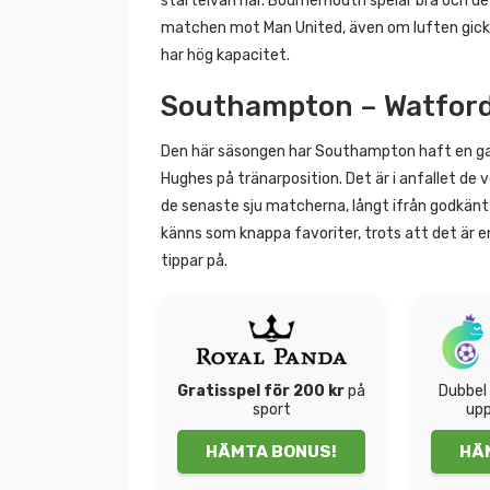
startelvan här. Bournemouth spelar bra och de 
matchen mot Man United, även om luften gick u
har hög kapacitet.
Southampton – Watford 0
Den här säsongen har Southampton haft en gan
Hughes på tränarposition. Det är i anfallet de v
de senaste sju matcherna, långt ifrån godkänt r
känns som knappa favoriter, trots att det är 
tippar på.
Gratisspel för 200 kr
på
Dubbel 
sport
upp
HÄMTA BONUS!
HÄ