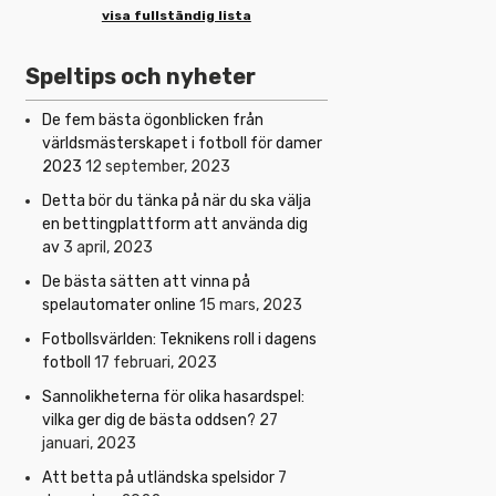
visa fullständig lista
Speltips och nyheter
De fem bästa ögonblicken från
världsmästerskapet i fotboll för damer
2023
12 september, 2023
Detta bör du tänka på när du ska välja
en bettingplattform att använda dig
av
3 april, 2023
De bästa sätten att vinna på
spelautomater online
15 mars, 2023
Fotbollsvärlden: Teknikens roll i dagens
fotboll
17 februari, 2023
Sannolikheterna för olika hasardspel:
vilka ger dig de bästa oddsen?
27
januari, 2023
Att betta på utländska spelsidor
7