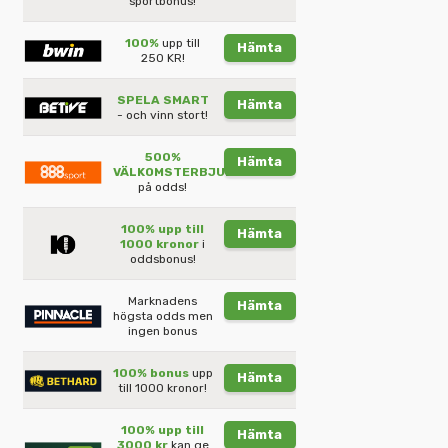
sportbonus!
100%
upp till
Hämta
250 KR!
SPELA SMART
Hämta
- och vinn stort!
500%
Hämta
VÄLKOMSTERBJUDANDE
på odds!
100% upp till
Hämta
1000 kronor
i
oddsbonus!
Marknadens
Hämta
högsta odds men
ingen bonus
100% bonus
upp
Hämta
till 1000 kronor!
100% upp till
Hämta
3000 kr
kan ge