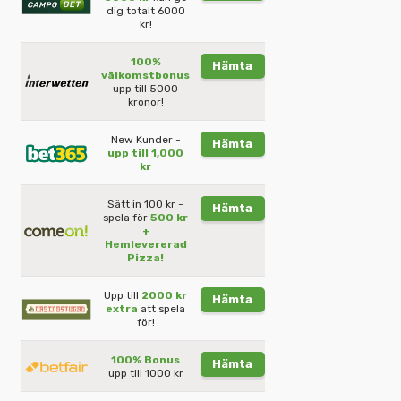
dig totalt 6000
kr!
100%
Hämta
välkomstbonus
upp till 5000
kronor!
New Kunder -
Hämta
upp till 1,000
kr
Sätt in 100 kr -
Hämta
spela för
500 kr
+
Hemlevererad
Pizza!
Upp till
2000 kr
Hämta
extra
att spela
för!
100% Bonus
Hämta
upp till 1000 kr