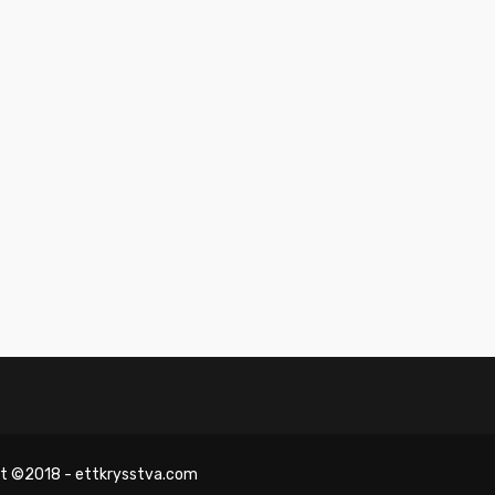
ht ©2018 - ettkrysstva.com