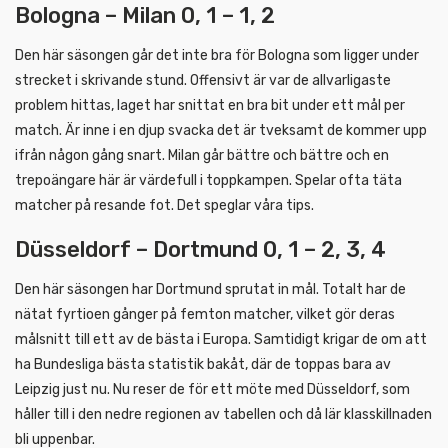
Bologna – Milan 0, 1 – 1, 2
Den här säsongen går det inte bra för Bologna som ligger under
strecket i skrivande stund. Offensivt är var de allvarligaste
problem hittas, laget har snittat en bra bit under ett mål per
match. Är inne i en djup svacka det är tveksamt de kommer upp
ifrån någon gång snart. Milan går bättre och bättre och en
trepoängare här är värdefull i toppkampen. Spelar ofta täta
matcher på resande fot. Det speglar våra tips.
Düsseldorf – Dortmund 0, 1 – 2, 3, 4
Den här säsongen har Dortmund sprutat in mål. Totalt har de
nätat fyrtioen gånger på femton matcher, vilket gör deras
målsnitt till ett av de bästa i Europa. Samtidigt krigar de om att
ha Bundesliga bästa statistik bakåt, där de toppas bara av
Leipzig just nu. Nu reser de för ett möte med Düsseldorf, som
håller till i den nedre regionen av tabellen och då lär klasskillnaden
bli uppenbar.