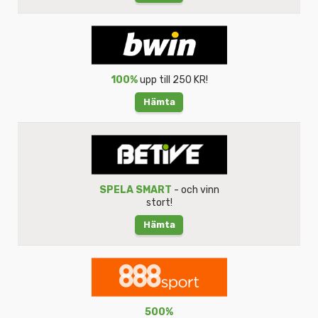
100%
upp till 250 KR!
Hämta
SPELA SMART
- och vinn
stort!
Hämta
500%