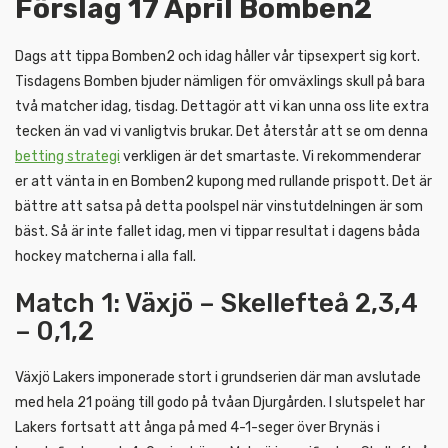
Förslag 17 April Bomben2
Dags att tippa Bomben2 och idag håller vår tipsexpert sig kort.
Tisdagens Bomben bjuder nämligen för omväxlings skull på bara
två matcher idag, tisdag. Dettagör att vi kan unna oss lite extra
tecken än vad vi vanligtvis brukar. Det återstår att se om denna
betting strategi
verkligen är det smartaste. Vi rekommenderar
er att vänta in en Bomben2 kupong med rullande prispott. Det är
bättre att satsa på detta poolspel när vinstutdelningen är som
bäst. Så är inte fallet idag, men vi tippar resultat i dagens båda
hockey matcherna i alla fall.
Match 1: Växjö – Skellefteå 2,3,4
– 0,1,2
Växjö Lakers imponerade stort i grundserien där man avslutade
med hela 21 poäng till godo på tvåan Djurgården. I slutspelet har
Lakers fortsatt att ånga på med 4-1-seger över Brynäs i