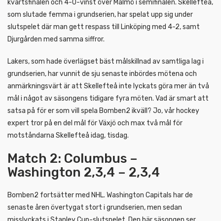
kvartsfinalen och 4-0-vinst över Malmö i semifinalen. Skellefteå,
som slutade femma i grundserien, har spelat upp sig under
slutspelet där man gett respass till Linköping med 4-2, samt
Djurgården med samma siffror.
Lakers, som hade överlägset bäst målskillnad av samtliga lag i
grundserien, har vunnit de sju senaste inbördes mötena och
anmärkningsvärt är att Skellefteå inte lyckats göra mer än två
mål i något av säsongens tidigare fyra möten. Vad är smart att
satsa på för er som vill spela Bomben2 ikväll? Jo, vår hockey
expert tror på en del mål för Växjö och max två mål för
motståndarna Skellefteå idag, tisdag.
Match 2: Columbus –
Washington 2,3,4 – 2,3,4
Bomben2 fortsätter med NHL. Washington Capitals har de
senaste åren övertygat stort i grundserien, men sedan
misslyckats i Stanley Cup-slutspelet. Den här säsongen ser