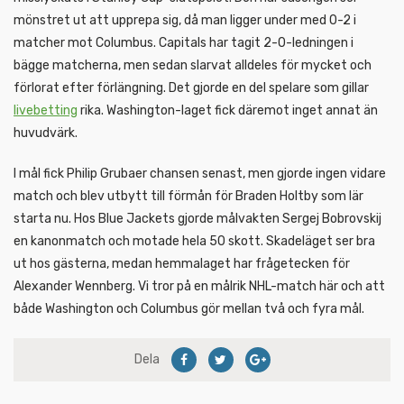
mönstret ut att upprepa sig, då man ligger under med 0-2 i
matcher mot Columbus. Capitals har tagit 2-0-ledningen i
bägge matcherna, men sedan slarvat alldeles för mycket och
förlorat efter förlängning. Det gjorde en del spelare som gillar
livebetting
rika. Washington-laget fick däremot inget annat än
huvudvärk.
I mål fick Philip Grubaer chansen senast, men gjorde ingen vidare
match och blev utbytt till förmån för Braden Holtby som lär
starta nu. Hos Blue Jackets gjorde målvakten Sergej Bobrovskij
en kanonmatch och motade hela 50 skott. Skadeläget ser bra
ut hos gästerna, medan hemmalaget har frågetecken för
Alexander Wennberg. Vi tror på en målrik NHL-match här och att
både Washington och Columbus gör mellan två och fyra mål.
Dela