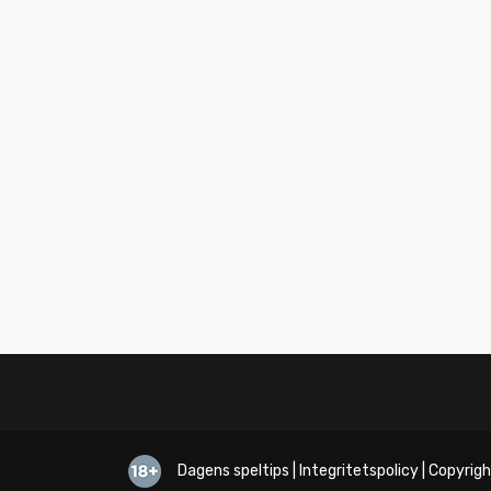
Dagens speltips
|
Integritetspolicy
| Copyrig