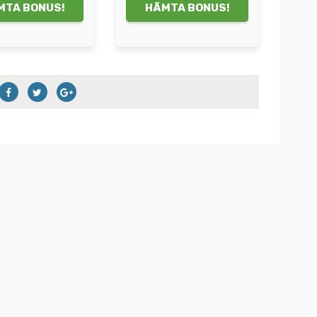
MTA BONUS!
HÄMTA BONUS!