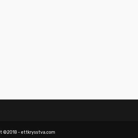
ht ©2018 - ettkrysstva.com