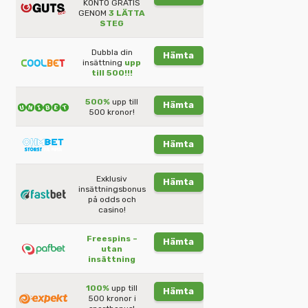
KONTO GRATIS
GENOM
3 LÄTTA
STEG
Dubbla din
Hämta
insättning
upp
till 500!!!
500%
upp till
Hämta
500 kronor!
Hämta
Exklusiv
Hämta
insättningsbonus
på odds och
casino!
Freespins –
Hämta
utan
insättning
100%
upp till
Hämta
500 kronor i