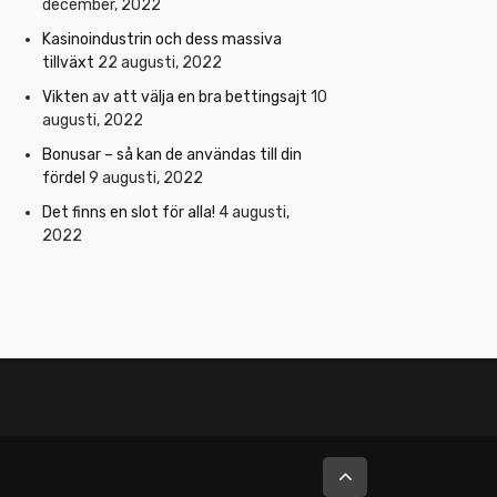
december, 2022
Kasinoindustrin och dess massiva
tillväxt
22 augusti, 2022
Vikten av att välja en bra bettingsajt
10
augusti, 2022
Bonusar – så kan de användas till din
fördel
9 augusti, 2022
Det finns en slot för alla!
4 augusti,
2022