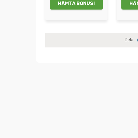
HÄMTA BONUS!
HÄ
Dela