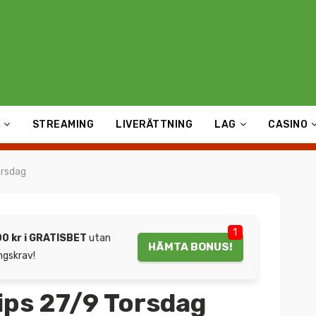
STREAMING
LIVERÄTTNING
LAG
CASINO
orsdag
1
0 kr i GRATISBET
utan
HÄMTA BONUS!
ngskrav!
ps 27/9 Torsdag