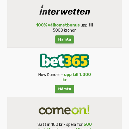
100% välkomstbonus
upp till
5000 kronor!
Hämta
New Kunder -
upp till 1,000
kr
Hämta
Sätt in 100 kr - spela för
500