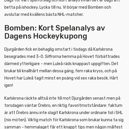
Dags för vårt spelförslag och kort analys innan det är dags att
betta på ishockey. Lycka till nu. Vi börjar med Bomben och
avslutar med kvällens bästa NHL-matcher.
Bomben: Kort Spelanalys av
Dagens Hockeykupong
Djurgården fick en behaglig omstart i tisdags då Karlskrona
besegrades med 3-0. Siffrorna hemma på Hovet förbättrades
därmed ytterligare – men Luleå räds knappast uppgiften. Det
brukar bli knallhårt mellan dessa gäng, fem raka kryss, och på
Hovet har Luleå tagit minst en poäng vid sex raka besök. Hårt
igen!
Karlskrona räckte alltså inte till mot Djurgården senast men på
torsdagen väntar Örebro, en riktig favoritmotståndare: faktum
är att Örebro ännu inte slagit Karlskrona under ordinarie tid i SHL
(nio möten). Viktig match för Karlskrona som brukar kunna ta sig
samman – hemmalaget får ett knappt tips men någon målfest