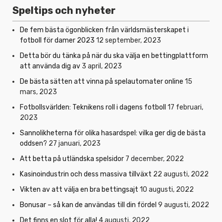
Speltips och nyheter
De fem bästa ögonblicken från världsmästerskapet i
fotboll för damer 2023
12 september, 2023
Detta bör du tänka på när du ska välja en bettingplattform
att använda dig av
3 april, 2023
De bästa sätten att vinna på spelautomater online
15
mars, 2023
Fotbollsvärlden: Teknikens roll i dagens fotboll
17 februari,
2023
Sannolikheterna för olika hasardspel: vilka ger dig de bästa
oddsen?
27 januari, 2023
Att betta på utländska spelsidor
7 december, 2022
Kasinoindustrin och dess massiva tillväxt
22 augusti, 2022
Vikten av att välja en bra bettingsajt
10 augusti, 2022
Bonusar – så kan de användas till din fördel
9 augusti, 2022
Det finns en slot för alla!
4 augusti, 2022