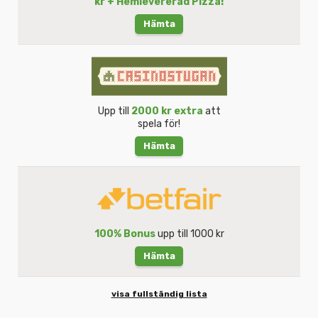
kr + Hemlevererad Pizza!
Hämta
Upp till
2000 kr extra
att
spela för!
Hämta
100% Bonus
upp till 1000 kr
Hämta
visa fullständig lista