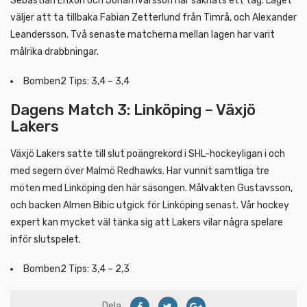
Sebastian Erixon och Johan Ivarsson har saknats ett tag. Laget
väljer att ta tillbaka Fabian Zetterlund från Timrå, och Alexander
Leandersson. Två senaste matcherna mellan lagen har varit
målrika drabbningar.
Bomben2 Tips: 3,4 – 3,4
Dagens Match 3: Linköping – Växjö
Lakers
Växjö Lakers satte till slut poängrekord i SHL-hockeyligan i och
med segern över Malmö Redhawks. Har vunnit samtliga tre
möten med Linköping den här säsongen. Målvakten Gustavsson,
och backen Almen Bibic utgick för Linköping senast. Vår hockey
expert kan mycket väl tänka sig att Lakers vilar några spelare
inför slutspelet.
Bomben2 Tips: 3,4 – 2,3
Dela