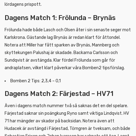
lördagens prispott.
Dagens Match 1: Frölunda – Brynäs
Frölunda hade både Lasch och Olsen åter i sin senaste seger mot
Karlskrona. Gästande lag Brynäs är redan klart för åttondel.
Notera att Miller har fått sparken av Brynäs, Mannberg och
skyttekungen Palushaj är skadade. Backarna Carlsson och
Sundqvist är avstängda. Klar fördel Frölunda som går för
andraplatsen, vilket klart påverkar våra Bomben2 tipsförslag.
Bomben 2 Tips: 2,3,4 – 0,1
Dagens Match 2: Färjestad – HV71
Även i dagens match nummer två så saknas det en del spelare.
Färjestad saknar sin poängkung Ryno samt viktiga Lindqvist. HV
71 har mängder av skador på backsidan. Notera även att
Hudacek är avstängd i Färjestad, Törngren är tveksam, och både