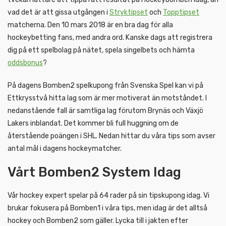
vad det är att gissa utgången i
Stryktipset
och
Topptipset
matcherna. Den 10 mars 2018 är en bra dag för alla
hockeybetting fans, med andra ord. Kanske dags att registrera
dig på ett spelbolag på nätet, spela singelbets och hämta
oddsbonus
?
På dagens Bomben2 spelkupong från Svenska Spel kan vi på
Ettkrysstvå hitta lag som är mer motiverat än motståndet. I
nedanstående fall är samtliga lag förutom Brynäs och Växjö
Lakers inblandat. Det kommer bli full huggning om de
återstående poängen i SHL. Nedan hittar du våra tips som avser
antal mål i dagens hockeymatcher.
Vårt Bomben2 System Idag
Vår hockey expert spelar på 64 rader på sin tipskupong idag. Vi
brukar fokusera på Bomben1 i våra tips, men idag är det alltså
hockey och Bomben2 som gäller. Lycka till i jakten efter